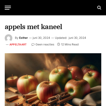
appels met kaneel
By
Esther
juni 30, 2024
Updated:
juni 30, 2024
Geen reacties
12 Mins Read
APPELTAART