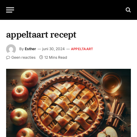
appeltaart recept
By
Esther
juni 30, 2024
APPELTAART
Geen reacties
12 Mins Read