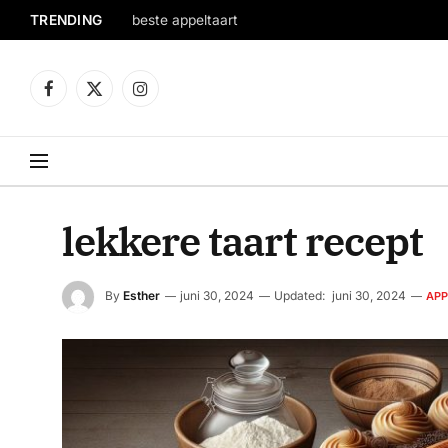
TRENDING
beste appeltaart
Facebook
X
Instagram
(Twitter)
lekkere taart recept
By
Esther
juni 30, 2024
Updated:
juni 30, 2024
APP