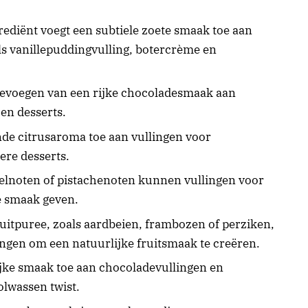
grediënt voegt een subtiele zoete smaak toe aan
als vanillepuddingvulling, botercrème en
oevoegen van een rijke chocoladesmaak aan
en desserts.
nde citrusaroma toe aan vullingen voor
ere desserts.
lnoten of pistachenoten kunnen vullingen voor
e smaak geven.
fruitpuree, zoals aardbeien, frambozen of perziken,
ngen om een natuurlijke fruitsmaak te creëren.
rijke smaak toe aan chocoladevullingen en
olwassen twist.